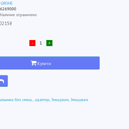
:
GROHE
36269000
: Наличие ограничено
0215₴
-
+
Купити
альника без смеш.
,
адаптер
,
Змішувачі
,
Змішувачі