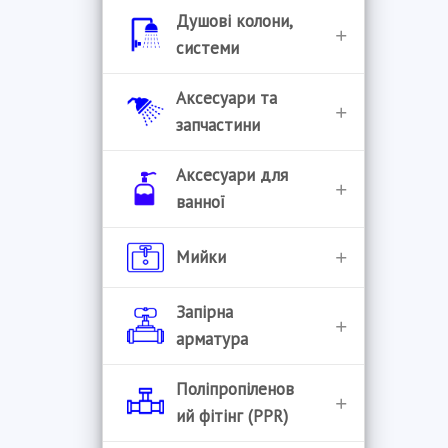
Душові колони,
системи
Душові колони
Аксесуари та
запчастини
Душові системи
Аератори
Аксесуари для
Комплектуючі для
ванної
систем
Букси
Єршики для унітазу
Мийки
Управління душовими
Гнучкі гусаки
системами
Бумагоутримувачі
Handmade
Запірна
Гусаки
арматура
Відра для сміття
Гранітні мийки
Донні клапани
Інструмент
Поліпропіленов
Гачки для рушників
Мийки врізні
ий фітінг (PPR)
Картриджі
Засувки