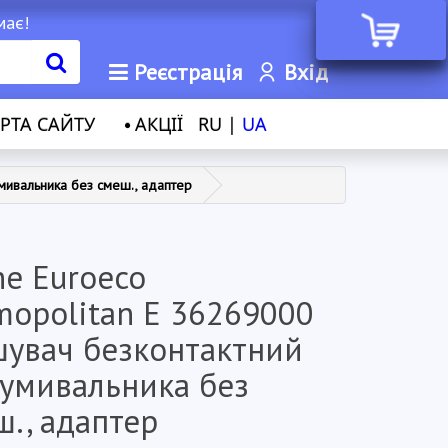
має!
Реєстрація
Вхід
РТА САЙТУ
АКЦІЇ
RU |
UA
мивальника без смеш., адаптер
he Euroeco
mopolitan E 36269000
шувач безконтактний
 умивальника без
ш., адаптер