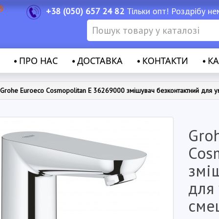
+38 (050) 657 24 82
Тільки опт! Роздрібу не
ПРО НАС
ДОСТАВКА
КОНТАКТИ
КА
Grohe Euroeco Cosmopolitan E 36269000 змішувач безконтактний для у
Gro
Cos
змі
для
сме