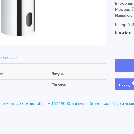
Виробник
Модель:
Наявність
1
Роздріб:
Кількість
теристики
ал
Латунь
Chrome
Назад
he Euroeco Cosmopolitan E 36269000 змішувач безконтактний для умив