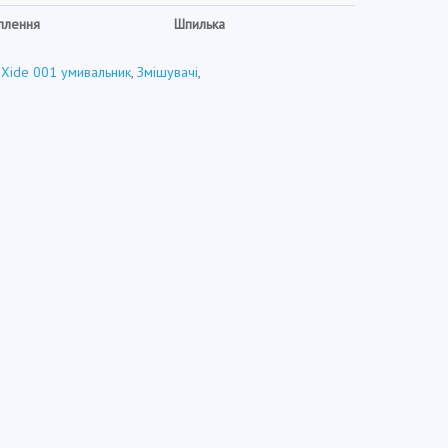
іплення
Шпилька
 Xide 001 умивальник
,
Змішувачі
,