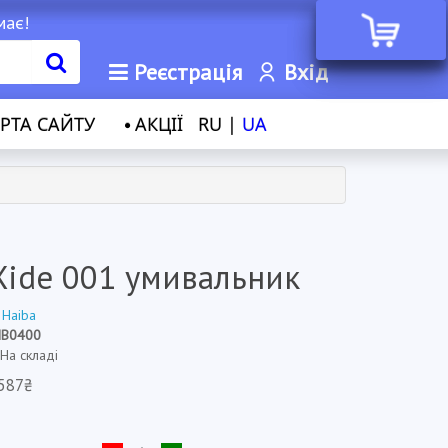
має!
Реєстрація
Вхід
РТА САЙТУ
АКЦІЇ
RU |
UA
Xide 001 умивальник
:
Haiba
HB0400
 На складі
587₴