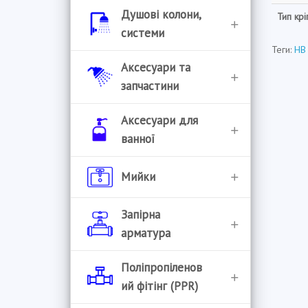
Душові колони,
Тип кр
системи
Теги:
HB
Душові колони
Аксесуари та
запчастини
Душові системи
Аератори
Аксесуари для
Комплектуючі для
ванної
систем
Букси
Єршики для унітазу
Мийки
Управління душовими
Гнучкі гусаки
системами
Бумагоутримувачі
Handmade
Запірна
Гусаки
арматура
Відра для сміття
Гранітні мийки
Донні клапани
Інструмент
Поліпропіленов
Гачки для рушників
Мийки врізні
ий фітінг (PPR)
Картриджі
Засувки