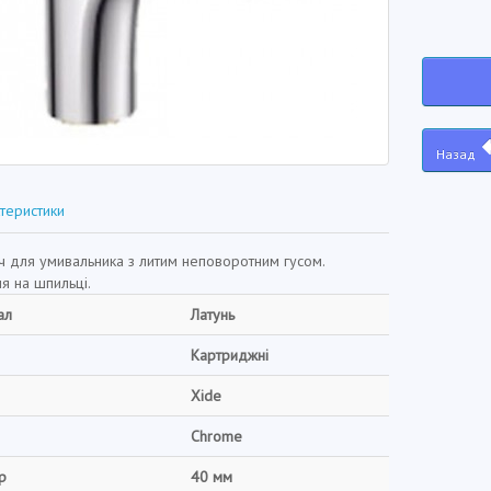
Назад
теристики
ч для умивальника з литим неповоротним гусом.
я на шпильці.
ал
Латунь
Картриджні
Xide
Chrome
р
40 мм