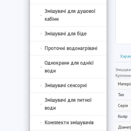
Змішувачі для душової
кабіни
Змішувачі для біде
Проточні водонагрівачі
Харак
Однокрани для однієї
Змішува
води
Кріпленн
Матері
Змішувачі сенсорні
Тип
Змішувачі для питної
Серія
води
Колір
Комплекти змішувачів
Діамет