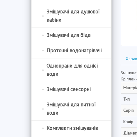
Змішувачі для душової
кабіни
Змішувачі для біде
Проточні водонагрівачі
Харак
Однокрани для однієї
Змішува
води
Кріпленн
Матері
Змішувачі сенсорні
Тип
Змішувачі для питної
Серія
води
Колір
Комплекти змішувачів
Діамет