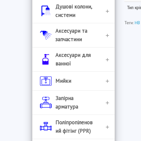
Душові колони,
Тип кр
системи
Теги:
HB
Душові колони
Аксесуари та
запчастини
Душові системи
Аератори
Аксесуари для
Комплектуючі для
ванної
систем
Букси
Єршики для унітазу
Мийки
Управління душовими
Гнучкі гусаки
системами
Бумагоутримувачі
Handmade
Запірна
Гусаки
арматура
Відра для сміття
Гранітні мийки
Донні клапани
Інструмент
Поліпропіленов
Гачки для рушників
Мийки врізні
ий фітінг (PPR)
Картриджі
Засувки