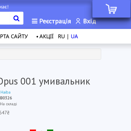
має!
Реєстрація
Вхід
РТА САЙТУ
АКЦІЇ
RU |
UA
Opus 001 умивальник
:
Haiba
HB0326
 На складі
647₴