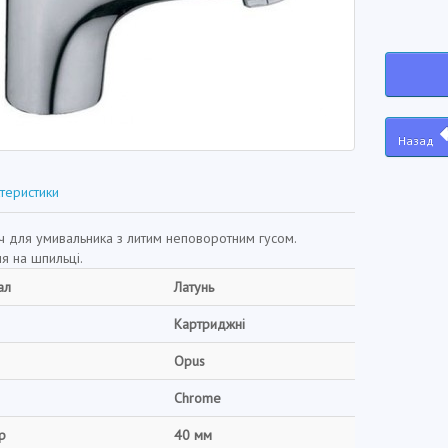
Назад
теристики
ч для умивальника з литим неповоротним гусом.
я на шпильці.
ал
Латунь
Картриджні
Opus
Chrome
р
40 мм