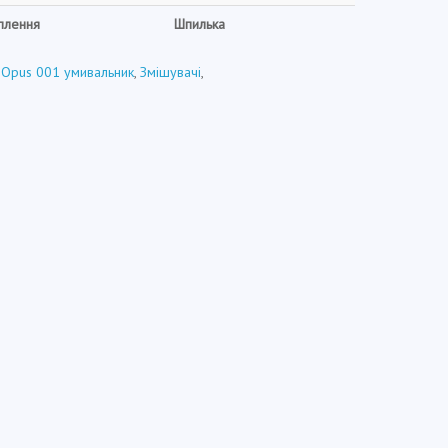
іплення
Шпилька
 Opus 001 умивальник
,
Змішувачі
,