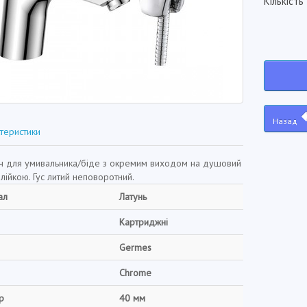
Кількість
Назад
теристики
ч для умивальника/біде з окремим виходом на душовий
 лійкою. Гус литий неповоротний.
ал
Латунь
Картриджні
Germes
Chrome
р
40 мм