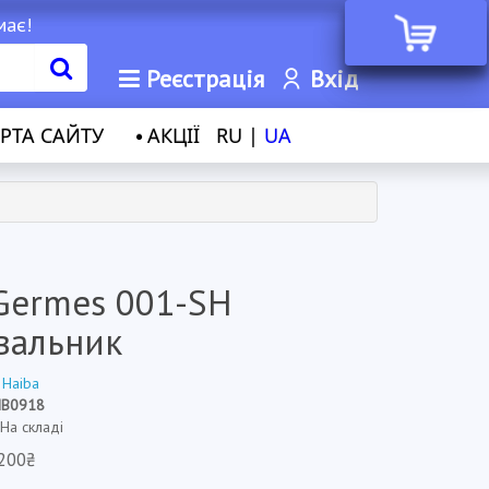
має!
Реєстрація
Вхід
РТА САЙТУ
АКЦІЇ
RU |
UA
Germes 001-SH
вальник
:
Haiba
HB0918
 На складі
200₴