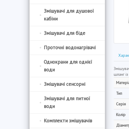
Змішувачі для душової
кабіни
Змішувачі для біде
Проточні водонагрівачі
Харак
Однокрани для однієї
Змішува
води
шланг із
Матері
Змішувачі сенсорні
Тип
Змішувачі для питної
Серія
води
Колір
Комплекти змішувачів
Діамет