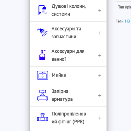
Душові колони,
Тип кр
системи
Теги:
HB
Душові колони
Аксесуари та
запчастини
Душові системи
Аератори
Аксесуари для
Комплектуючі для
ванної
систем
Букси
Єршики для унітазу
Мийки
Управління душовими
Гнучкі гусаки
системами
Бумагоутримувачі
Handmade
Запірна
Гусаки
арматура
Відра для сміття
Гранітні мийки
Донні клапани
Інструмент
Поліпропіленов
Гачки для рушників
Мийки врізні
ий фітінг (PPR)
Картриджі
Засувки