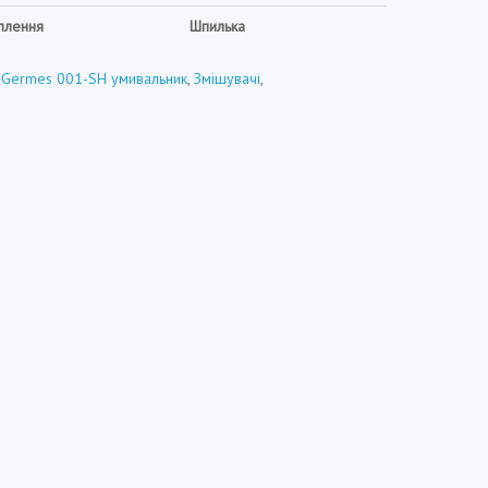
іплення
Шпилька
 Germes 001-SH умивальник
,
Змішувачі
,