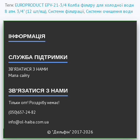
Теги:
EUROPRODUCT EPV-21-3/4 Колба фільтру для холодної води
8 атм. 3/4" (12 шт/ящ)
,
Системи фільтрації
,
Системи очищення води
ІНФОРМАЦІЯ
СЛУЖБА ПІДТРИМКИ
ЗВ’ЯЗАТИСЯ З НАМИ
Мапа сайту
ЗВ’ЯЗАТИСЯ З НАМИ
Тільки опт! Роздрібу немає!
(050)657-24-82
info@ol-haiba.com.ua
© "Дельфiн" 2017-2026