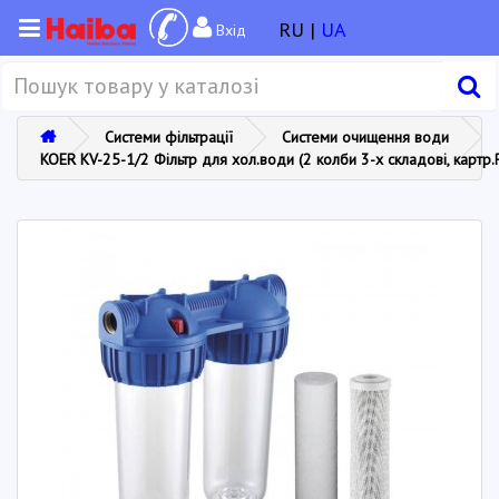
RU |
UA
Вхід
Системи фільтрації
Системи очищення води
KOER KV-25-1/2 Фільтр для хол.води (2 колби 3-х складові, картр.P