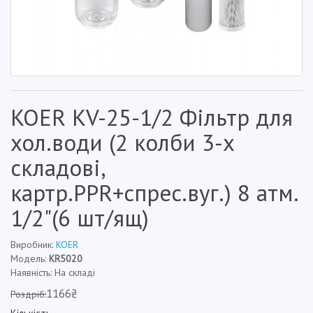
KOER KV-25-1/2 Фільтр для
хол.води (2 колби 3-х
складові,
картр.PPR+спрес.вуг.) 8 атм.
1/2"(6 шт/ящ)
Виробник:
KOER
Модель:
KR5020
Наявність: На складі
1166₴
Роздріб: