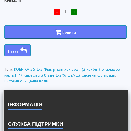
Кількість
-
+
Купити
Назад
Теги:
KOER KV-25-1/2 Фільтр для хол.води (2 колби 3-х складові
,
картр.PPR+спрес.вуг.) 8 атм. 1/2"(6 шт/ящ)
,
Системи фільтрації
,
Системи очищення води
ІНФОРМАЦІЯ
СЛУЖБА ПІДТРИМКИ