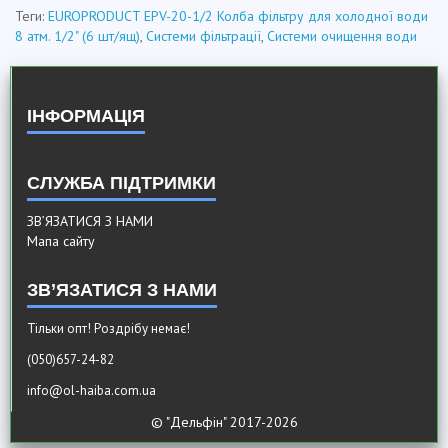
Теги:
EUROPRODUCT EPV-20-1/2 Колба фільтру для холодної води
8 атм. 1/2" (6 шт/ящ)
,
Системи фільтрації
,
Системи очищення води
ІНФОРМАЦІЯ
СЛУЖБА ПІДТРИМКИ
ЗВ’ЯЗАТИСЯ З НАМИ
Мапа сайту
ЗВ’ЯЗАТИСЯ З НАМИ
Тільки опт! Роздрібу немає!
(050)657-24-82
info@ol-haiba.com.ua
© "Дельфiн" 2017-2026