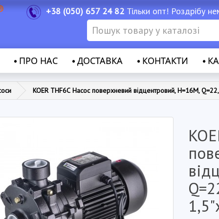
+38 (050) 657 24 82
Тільки опт! Роздрібу не
ПРО НАС
ДОСТАВКА
КОНТАКТИ
КА
соси
KOER THF6С Насос поверхневий відцентровий, Н=16М, Q=22,2к
KOE
пов
від
Q=22
1,5"