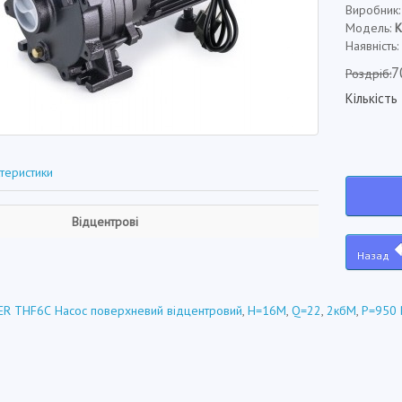
Виробник
Модель:
Наявність
7
Роздріб:
Кількість
теристики
Відцентрові
Назад
ER THF6С Насос поверхневий відцентровий
,
Н=16М
,
Q=22
,
2кбМ
,
P=950 