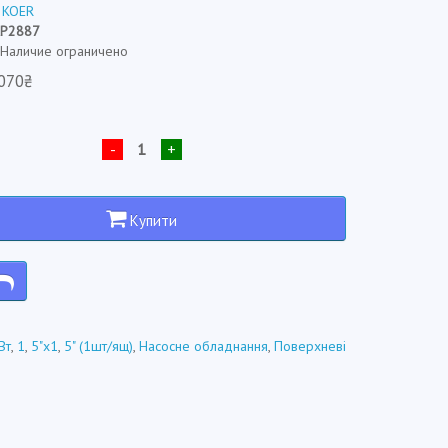
:
KOER
KP2887
: Наличие ограничено
070₴
-
+
Купити
Вт
,
1
,
5"x1
,
5" (1шт/ящ)
,
Насосне обладнання
,
Поверхневі