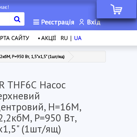
має!
Реєстрація
Вхід
РТА САЙТУ
АКЦІЇ
RU |
UA
бМ, P=950 Вт, 1,5"x1,5" (1шт/ящ)
R THF6С Насос
ерхневий
центровий, Н=16М,
,2кбМ, P=950 Вт,
x1,5" (1шт/ящ)