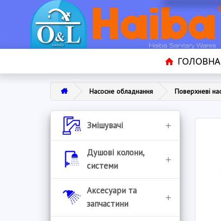
ГОЛОВНА
Насосне обладнання
Поверхневі на
Змішувачі
Змішувачі для ванни
Душові колони,
системи
Змішувачі для кухні
Душові колони
Аксесуари та
Змішувачі для
запчастини
умивальника
Душові системи