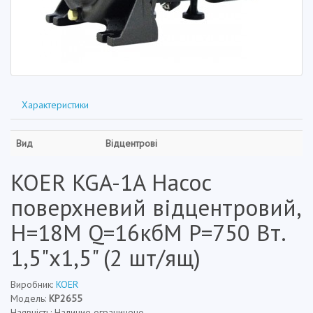
Характеристики
Вид
Відцентрові
KOER KGA-1A Насос
поверхневий відцентровий,
Н=18М Q=16кбМ P=750 Вт.
1,5"x1,5" (2 шт/ящ)
Виробник:
KOER
Модель:
KP2655
Наявність: Наличие ограничено