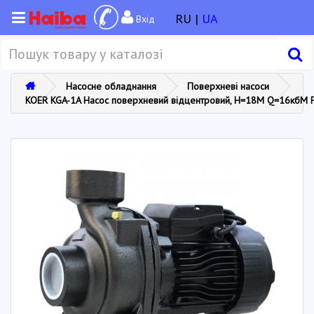
RU |
UA
Вхід
Насосне обладнання
Поверхневі насоси
KOER KGA-1A Насос поверхневий відцентровий, Н=18М Q=16кбМ P=7