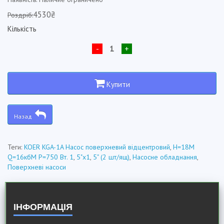
4530₴
Роздріб:
Кількість
-
+
Купити
Назад
Теги:
KOER KGA-1A Насос поверхневий відцентровий
,
Н=18М
Q=16кбМ P=750 Вт. 1
,
5"x1
,
5" (2 шт/ящ)
,
Насосне обладнання
,
Поверхневі насоси
ІНФОРМАЦІЯ