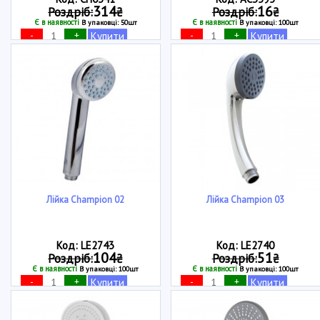
314
16
Роздріб:
₴
Роздріб:
₴
Є в наявності
Є в наявності
В упаковці: 50шт
В упаковці: 100шт
-
+
-
+
Купити
Купити
Лійка Champion 02
Лійка Champion 03
Код: LE2743
Код: LE2740
104
51
Роздріб:
₴
Роздріб:
₴
Є в наявності
Є в наявності
В упаковці: 100шт
В упаковці: 100шт
-
+
-
+
Купити
Купити