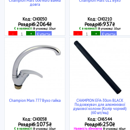
Champion Mars 006 euro ванна
Champion Mars 011 Вухо
довга
Код: CH0050
Код: CH0210
2064
937
Роздріб:
₴
Роздріб:
₴
Є в наявності
Є в наявності
В упаковці: 10шт
В упаковці: 10шт
-
+
-
+
Купити
Купити
Champion Mars 777 Вухо гайка
CHAMPION EFA-30cm BLACK
Подовжувач для алюмінієвої
душової колони (Колір чорний)
(60 шт/ящ)
Код: CH0058
Код: CH6544
1075
250
Роздріб:
₴
Роздріб:
₴
Є в наявності
Наявність обмежена
В упаковці: 10шт
В упаковці: 60шт