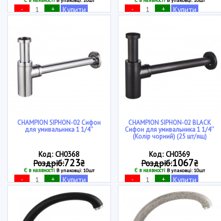
В упаковці: 10шт
В упаковці: 10шт
-
+
-
+
Купити
Купити
CHAMPION SIPHON-02 Сифон
CHAMPION SIPHON-02 BLACK
для умивальника 1 1/4''
Сифон для умивальника 1 1/4''
(Колір чорний) (25 шт/ящ)
Код: CH0368
Код: CH0369
723
1067
Роздріб:
₴
Роздріб:
₴
Є в наявності
Є в наявності
В упаковці: 10шт
В упаковці: 10шт
-
+
-
+
Купити
Купити