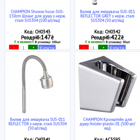
CHAMPION Shower hose-SUS-
Вилив для змішувача SUS-011
150cm Шланг для душу з нерж.
REFLECTOR GREY з нерж. сталі
сталі SUS304 (100 шт/ящ)
SUS304 (50 шт/ящ)
Код: CH0343
Код: CH0342
147
422
Роздріб:
₴
Роздріб:
₴
Є в наявності
Є в наявності
В упаковці: 100шт
В упаковці: 50шт
-
+
-
+
Купити
Купити
Вилив для змішувача SUS-011
CHAMPION Кронштейн для
REFLECTOR з нерж. сталі SUS304
душу Holder plastic-01 (500 шт/
(50 шт/ящ)
ящ)
Код: CH0341
Код: AC3595