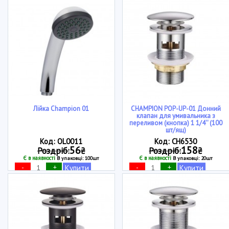
Лійка Champion 01
CHAMPION POP-UP-01 Донний
клапан для умивальника з
переливом (кнопка) 1 1/4'' (100
шт/ящ)
Код: OL0011
Код: CH6530
56
158
Роздріб:
₴
Роздріб:
₴
Є в наявності
Є в наявності
В упаковці: 100шт
В упаковці: 20шт
-
+
-
+
Купити
Купити