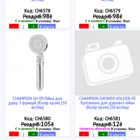
Код: CH6578
Код: CH6579
98
98
Роздріб:
₴
Роздріб:
₴
Є в наявності
Є в наявності
В упаковці: 50шт
В упаковці: 50шт
-
+
-
+
Купити
Купити
CHAMPION SH-09 Лійка для
CHAMPION SHOWER HOLDER-03
душу, 5 функцій (Колір хром) (50
Кріплення для душової лійки
шт/ящ)
(Колір хром) (50 шт/ящ)
Код: CH6580
Код: CH6581
105
12
Роздріб:
₴
Роздріб:
₴
Є в наявності
Наявність обмежена
В упаковці: 50шт
В упаковці: 50шт
-
+
-
+
Купити
Купити