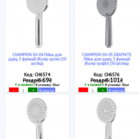
CHAMPION SH-04 Лійка для
CHAMPION SH-05 GRAPHITE
душу, 5 функцій (Колір хром) (50
Лійка для душу, 5 функцій
шт/ящ)
(Колір графіт) (50 шт/ящ)
Код: CH6574
Код: CH6576
69
101
Роздріб:
₴
Роздріб:
₴
Є в наявності
Є в наявності
В упаковці: 50шт
В упаковці: 50шт
-
+
-
+
Купити
Купити