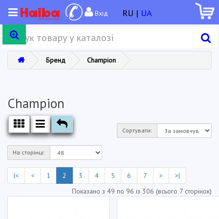
RU |
UA
Вхід
Бренд
Champion
Champion
Сортувати:
На сторінці:
|<
<
1
2
3
4
5
6
7
>
>|
Показано з 49 по 96 із 306 (всього 7 сторінок)