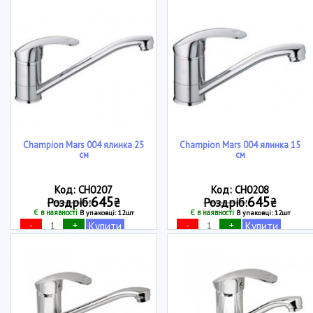
Champion Mars 004 ялинка 25
Champion Mars 004 ялинка 15
см
см
Код: CH0207
Код: CH0208
645
645
Роздріб:
₴
Роздріб:
₴
Є в наявності
Є в наявності
В упаковці: 12шт
В упаковці: 12шт
-
+
-
+
Купити
Купити