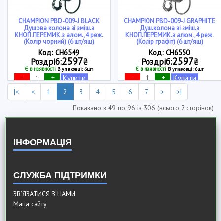
CHAMPION PBD-009-J BLACK
CHAMPION PBD-009-J GRAPHITE
Душова колона зі зміш.з
Душ.колона зі зміш.з
КНОП.ПЕРЕМИК.з алюм.,4 реж.
КНОП.ПЕРЕМИК.з алюм.,4 реж.
(Колір чорний) (6 шт/ящ)
(Колір графіт) (6 шт/ящ)
Код: CH6549
Код: CH6550
2597
2597
Роздріб:
₴
Роздріб:
₴
Є в наявності
Є в наявності
В упаковці: 6шт
В упаковці: 6шт
-
+
-
+
Купити
Купити
|<
<
1
2
3
4
5
6
7
>
>|
Показано з 49 по 96 із 306 (всього 7 сторінок)
ІНФОРМАЦІЯ
СЛУЖБА ПІДТРИМКИ
ЗВ’ЯЗАТИСЯ З НАМИ
Мапа сайту