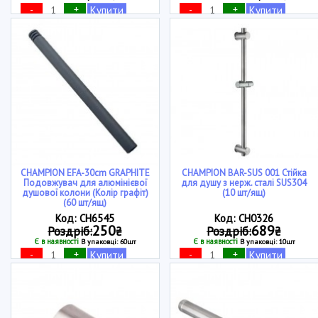
-
+
-
+
Купити
Купити
CHAMPION EFA-30cm GRAPHITE
CHAMPION BAR-SUS 001 Стійка
Подовжувач для алюмінієвої
для душу з нерж. сталі SUS304
душової колони (Колір графіт)
(10 шт/ящ)
(60 шт/ящ)
Код: CH6545
Код: CH0326
250
689
Роздріб:
₴
Роздріб:
₴
Є в наявності
Є в наявності
В упаковці: 60шт
В упаковці: 10шт
-
+
-
+
Купити
Купити