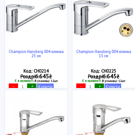
Champion Hansberg 004 ялинка
Champion Hansberg 004 ялинка
25 см
15 см
Код: CH0214
Код: CH0225
645
645
Роздріб:
₴
Роздріб:
₴
Є в наявності
Є в наявності
В упаковці: 12шт
В упаковці: 12шт
-
+
-
+
Купити
Купити