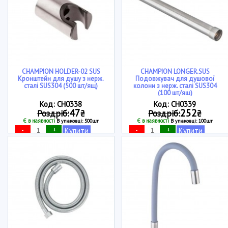
CHAMPION HOLDER-02 SUS
CHAMPION LONGER.SUS
Кронштейн для душу з нерж.
Подовжувач для душової
сталі SUS304 (500 шт/ящ)
колони з нерж. сталі SUS304
(100 шт/ящ)
Код: CH0338
Код: CH0339
47
252
Роздріб:
₴
Роздріб:
₴
Є в наявності
Є в наявності
В упаковці: 500шт
В упаковці: 100шт
-
+
-
+
Купити
Купити