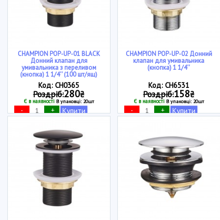
CHAMPION POP-UP-01 BLACK
CHAMPION POP-UP-02 Донний
Донний клапан для
клапан для умивальника
умивальника з переливом
(кнопка) 1 1/4''
(кнопка) 1 1/4'' (100 шт/ящ)
Код: CH0365
Код: CH6531
280
158
Роздріб:
₴
Роздріб:
₴
Є в наявності
Є в наявності
В упаковці: 20шт
В упаковці: 20шт
-
+
-
+
Купити
Купити