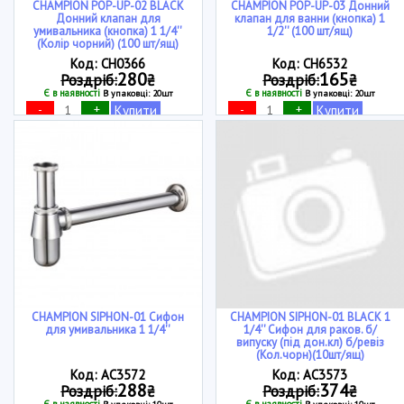
CHAMPION POP-UP-02 BLACK
CHAMPION POP-UP-03 Донний
Донний клапан для
клапан для ванни (кнопка) 1
умивальника (кнопка) 1 1/4''
1/2'' (100 шт/ящ)
(Колір чорний) (100 шт/ящ)
Код: CH0366
Код: CH6532
280
165
Роздріб:
₴
Роздріб:
₴
Є в наявності
Є в наявності
В упаковці: 20шт
В упаковці: 20шт
-
+
-
+
Купити
Купити
CHAMPION SIPHON-01 Сифон
CHAMPION SIPHON-01 BLACK 1
для умивальника 1 1/4''
1/4'' Сифон для раков. б/
випуску (під дон.кл) б/ревіз
(Кол.чорн)(10шт/ящ)
Код: AC3572
Код: AC3573
288
374
Роздріб:
₴
Роздріб:
₴
Є в наявності
Є в наявності