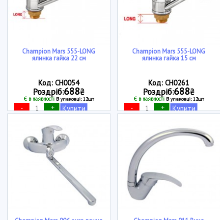
Champion Mars 555-LONG
Champion Mars 555-LONG
ялинка гайка 22 см
ялинка гайка 15 см
Код: CH0054
Код: CH0261
688
688
Роздріб:
₴
Роздріб:
₴
Є в наявності
Є в наявності
В упаковці: 12шт
В упаковці: 12шт
-
+
-
+
Купити
Купити