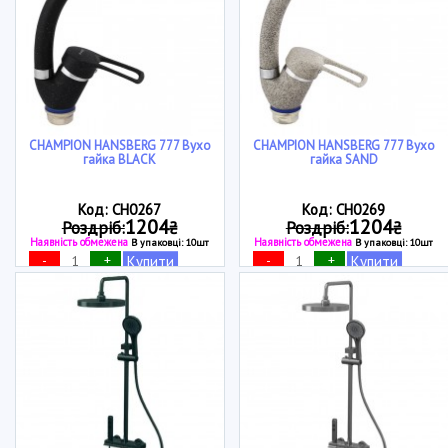
CHAMPION HANSBERG 777 Вухо
CHAMPION HANSBERG 777 Вухо
гайка BLACK
гайка SAND
Код: CH0267
Код: CH0269
1204
1204
Роздріб:
₴
Роздріб:
₴
Наявність обмежена
Наявність обмежена
В упаковці: 10шт
В упаковці: 10шт
-
+
-
+
Купити
Купити