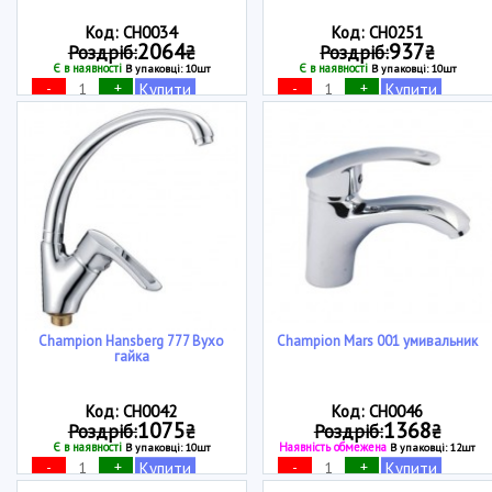
Код: CH0034
Код: CH0251
2064
937
Роздріб:
₴
Роздріб:
₴
Є в наявності
Є в наявності
В упаковці: 10шт
В упаковці: 10шт
-
+
-
+
Купити
Купити
Champion Hansberg 777 Вухо
Champion Mars 001 умивальник
гайка
Код: CH0042
Код: CH0046
1075
1368
Роздріб:
₴
Роздріб:
₴
Є в наявності
Наявність обмежена
В упаковці: 10шт
В упаковці: 12шт
-
+
-
+
Купити
Купити